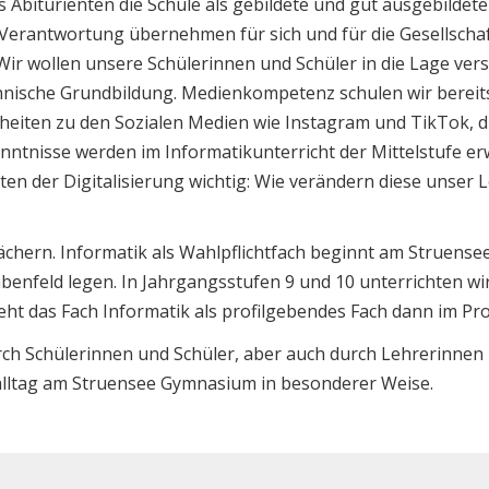
 Abiturienten die Schule als gebildete und gut ausgebildete
 Verantwortung übernehmen für sich und für die Gesellschaf
 Wir wollen unsere Schülerinnen und Schüler in die Lage verse
hnische Grundbildung. Medienkompetenz schulen wir bereits
heiten zu den Sozialen Medien wie Instagram und TikTok, 
tnisse werden im Informatikunterricht der Mittelstufe erw
en der Digitalisierung wichtig: Wie verändern diese unser 
n Fächern. Informatik als Wahlpflichtfach beginnt am Struen
benfeld legen. In Jahrgangsstufen 9 und 10 unterrichten wir
teht das Fach Informatik als profilgebendes Fach dann im Pro
ch Schülerinnen und Schüler, aber auch durch Lehrerinnen 
salltag am Struensee Gymnasium in besonderer Weise.