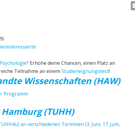
MA
26
dieninteressierte
 Psychologie?
Erhöhe deine Chancen, einen Platz an
greiche Teilnahme an einem
Studieneignungstest
!
andte Wissenschaften (HAW)
=> Programm
t Hamburg (TUHH)
TUHH4u) an verschiedenen Terminen (3. Juni, 17. Juni,