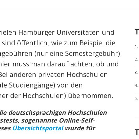
T
 vielen Hamburger Universitäten und
rger Hochschulen
ind öffentlich, wie zum Beispiel die
ngebühren (nur eine Semestergebühr).
ivat)
 hier muss man darauf achten, ob und
Bei anderen privaten Hochschulen
le Studiengänge) von den
ner der Hochschulen) übernommen.
die deutschsprachigen Hochschulen
tests, sogenannte Online-Self-
eses
Übersichtsportal
wurde für
T