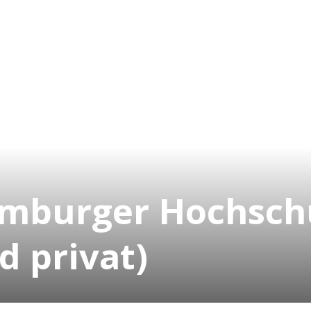
amburger Hochsch
d privat)