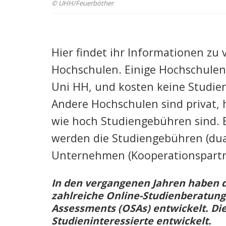
© UHH/Feuerböther
Hier findet ihr Informationen zu
Infos über Hambu
Hochschulen. Einige Hochschulen s
Uni HH, und kosten keine Studie
(öffentlich und pr
Andere Hochschulen sind privat,
wie hoch Studiengebühren sind. 
werden die Studiengebühren (dua
Unternehmen (Kooperationspart
In den vergangenen Jahren haben 
zahlreiche Online-Studienberatungs
Assessments (OSAs) entwickelt. Di
Studieninteressierte entwickelt.