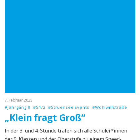
7. Februar 2023
#Jahrgang 9
#S1/2
#Struensee Events
#Wohlwillstraße
„Klein fragt Groß“
In der 3. und 4. Stunde trafen sich alle Schüler*innen
der 9. Klassen und der Oberstufe zu einem Speed-