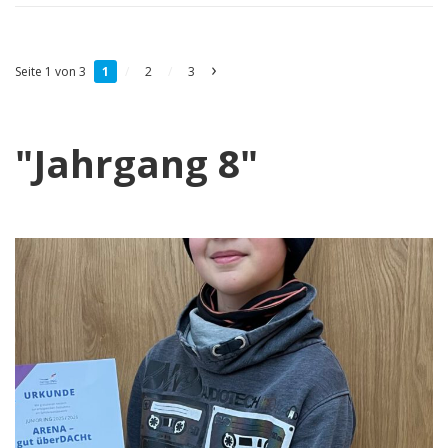
›
Seite 1 von 3
1
/
2
/
3
"Jahrgang 8"