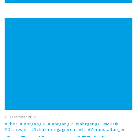
2. Dezember 2018
#Chor
#Jahrgang 6
#Jahrgang 7
#Jahrgang 8
#Musik
#Orchester
#Schüler engagieren sich
#Veranstaltungen