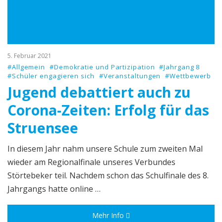
5. Februar 2021
#Allgemein
#Demokratie und Partizipation
#Jahrgang 8
#Schüler engagieren sich
#Veranstaltungen
#Wettbewerb
Jugend debattiert auch zu
Corona-Zeiten: Erfolg für das
Struensee
In diesem Jahr nahm unsere Schule zum zweiten Mal
wieder am Regionalfinale unseres Verbundes
Störtebeker teil. Nachdem schon das Schulfinale des 8.
Jahrgangs hatte online …
Mehr Info