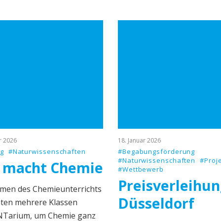
r 2026
18. Januar 2026
ug
#Naturwissenschaften
#Begabungsförderung
#Naturwissenschaften
#Proj
 macht Chemie
#Wettbewerb
Preisverleihun
men des Chemieunterrichts
Düsseldorf
ten mehrere Klassen
Tarium, um Chemie ganz