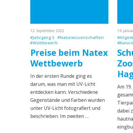
12. September 2022
19. Janua
#Jahrgang 5
#Naturwissenschaften
#Allgem
#Wettbewerb
#Natur
Preise beim Natex
Sch
Wettbewerb
Zoo
Hag
In der ersten Runde ging es
darum, was man mit UV-Licht
Am 19.
entdecken kann. Verschiedene
gesamt
Gegenstände und Farben wurden
Tierpa
unter UV-Licht fotografiert und
dabei 
beschrieben. Im zweiten …
hautna
eingbu